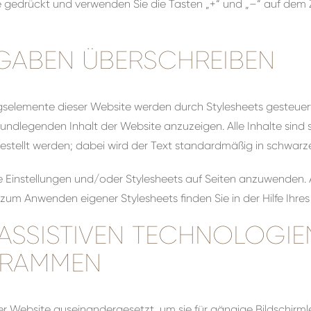
e gedrückt und verwenden Sie die Tasten „+“ und „–“ auf dem Z
GABEN ÜBERSCHREIBEN
gselemente dieser Website werden durch Stylesheets gesteuert.
ndlegenden Inhalt der Website anzuzeigen. Alle Inhalte sind s
estellt werden; dabei wird der Text standardmäßig in schwarze
 Einstellungen und/oder Stylesheets auf Seiten anzuwenden. 
zum Anwenden eigener Stylesheets finden Sie in der Hilfe Ihres
ASSISTIVEN TECHNOLOGIE
GRAMMEN
ieser Website auseinandergesetzt, um sie für gängige Bildsch