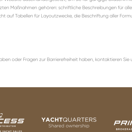
en Maßnahmen gehören: schriftliche Beschreibungen für alle Bi
zicht auf Tabellen für Layoutzwecke, die Beschriftung aller For
ben oder Fragen zur Barrierefreiheit haben, kontaktieren Sie 